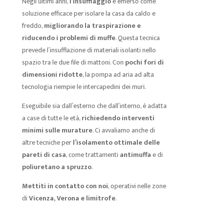
Negli ultimi anni,
l’insufflaggio
è emerso come
soluzione efficace per isolare la casa da caldo e
freddo,
migliorando la traspirazione e
riducendo i problemi di muffe
. Questa tecnica
prevede l’insufflazione di materiali isolanti nello
spazio tra le due file di mattoni. Con
pochi fori di
dimensioni ridotte
, la pompa ad aria ad alta
tecnologia riempie le intercapedini dei muri.
Eseguibile sia dall’esterno che dall’interno, è adatta
a case di tutte le età,
richiedendo interventi
minimi sulle murature
. Ci avvaliamo anche di
altre tecniche per
l’isolamento ottimale delle
pareti di casa
, come trattamenti
antimuffa
e di
poliuretano a spruzzo
.
Mettiti in contatto con noi
, operativi nelle zone
di
Vicenza, Verona e limitrofe
.