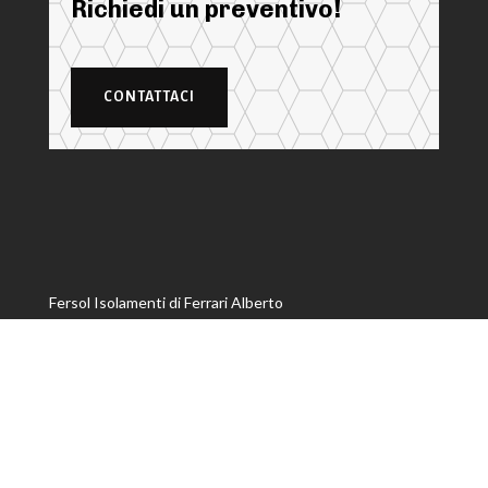
Richiedi un preventivo!
CONTATTACI
Fersol Isolamenti di Ferrari Alberto
P.IVA: 00457490357 | CCIAA/REA: RE 131477
Privacy policy
–
Preferenze cookie
Sede

Via Pieve 38, 42016 Guastalla (RE)